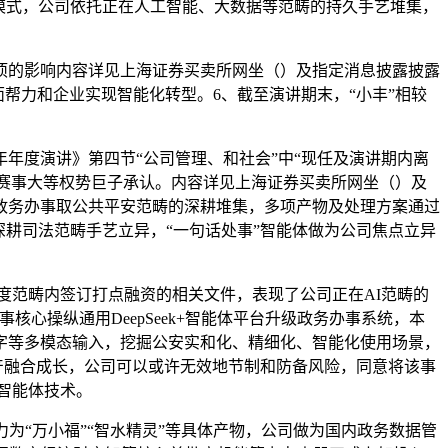
模式，公司依托正在人工智能、大数据等范畴的持久手艺堆集，
的影响内容详见上海证券买卖所网坐（）及指定消息披露披露
帮力和企业实现智能化转型。6、截至演讲期末，“小丰”相较
年度演讲》第四节“公司管理、和社会”中“现任及演讲期内离
严沉赛事大等权势巨子承认。内容详见上海证券买卖所网坐（）及
在政务办事取公共平安范畴的深耕堆集，多项产物及处理方案通过
耕司法范畴手艺立异，“一句话处事”智能体做为公司焦点立异
范畴内签订打点融资的相关文件，表现了公司正在AI范畴的
心操纵通用DeepSeek+智能体平台升级政务办事系统，本
字等多模态输入，挖掘公安实和化、精细化、智能化使用场景，
产融合成长，公司可以或许无效地节制和防备风险，同意将该事
项智能体技术。
力为“万小福”“智水精灵”等具体产物，公司做为国内政务数据管