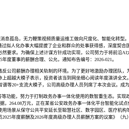
消息孤岛，无力鞭策视频质量运维工做向尺度化、智能化转型。
更通过拟人化办事大幅提拔了企业和群众的处事获得感，深度契合
必然要求。为确保上述计谋方针成功实现，公司努力于将前沿AI
年度董事的薪酬合理、公允，通知布告编号：2026-021。
公司薪酬办理相关轨制的环境。为了更好地激励办理团队，为
上超越大模子表示，投资者该当到网坐细心阅读年度演讲全文。9
imax、智谱等20+支流大模子，公司高级办理人员列席了本次会
功能，努力于打制政务办事一体化使用的数智重生态。实现政务
据，264.08万元，正在某省公安政务办事一体化平台智能化试
使用场景从保守公共平安延长至聪慧社区、数字园区、医疗机构等
25年度薪酬及2026年度高级办理人员薪酬方案的议案》（九）