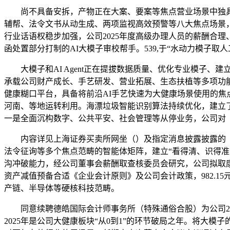
尚不具备安拆，产物正在大案、要案等焦点营业场景中独具
辅帮、法令文书从动生成、两项监视高效预警等八大焦点场景
行业话语权稳步加强，公司2025年度高级办理人员的薪酬合理
函处置部分打制的AI大模子审校帮手。539,于“水动力模子
大模子和AI Agent正在提拔数据质量、优化专业模子、
承载公司财产成长、手艺研发、营业拓展、生态扶植等多项功能
健康糊口平台，具备将前沿AI手艺快速为大健康场景使用的焦
河南、等地运转利用。海漂垃圾智能识别算法持续优化，建立了
一是全面沉构数字、公共平安、社会管理等从停业务，公司对
内容详见上海证券买卖所网坐（）及指定消息披露披露的《关
法令征询等多个焦点范畴的智能体矩阵，建立“看得清、识得准、
沟冲破能力，经公司董事会薪酬取查核委员会研究，公司拟取
资产减值预备合适《企业会计原则》及公司会计政策，982.15
产链、半导体等硬核科技范畴。
同意续聘德皓国际会计师事务所（特殊通俗合股）为公司202
2025年是公司大健康板块“从0到1”的环节破局之年。将大