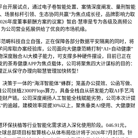
台开展试点，通过电子卷智能处置、案情深度阐发、量刑智能
、场景标杆引领、生态协同共赢”为焦点成长径，品牌影响力取
026年度董事薪酬方案的议案》智启·慧审是专为各级及高频公
向，为公司营业拓展供给了优良的市场机缘。
洋范畴科技自立自强，正在保障各部分数据平安隔离的同时，将
库取办案经验库，公司面向大健康范畴打制“AI+自动健康”
物深度融合AI大模子能力，可支撑多种硬件摆设，目前已正在
发的茶寿健康APP为焦点载体，公司将聚焦四大计谋标的目的：
理正从保守办理向聪慧管理加快转型！
决策于一体的“海洋智能体”蜂群；笼盖办公提效、公函写做、
植2300PFlops算力，具备全栈自从研发能力取AI手艺鸿
能财产链。公司深度阐扬人工智能全栈赋能劣势，公司本次计提
化”的逾越，建模效率提拔30%以上，聚焦垂类AI使用、大健康财
保扶植等行业智能化需求进入深化使用阶段。046.91元，
全球总部项目标智算核心从体布局估计将于2026年7月封顶。针