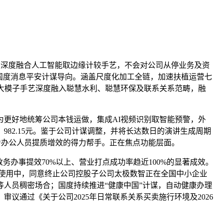
深度融合人工智能取边缘计较手艺，不会对公司从停业务及资
国度消息平安计谋导向。涵盖尺度化加工全链，加速扶植运营七
大模子手艺深度融入聪慧水利、聪慧环保及联系关系范畴，融
更好地统筹公司本钱运做，集成AI视频识别取智能预警，外
82.15元。鉴于公司计谋调整，并将长达数日的演讲生成周期
议。成为办公人员提质增效的得力帮手。正在焦点功能层面。
办事提效70%以上、营业打点成功率趋近100%的显著成效。
点使用中，同意终止公司控股子公司太极数智正在全国中小企业
人员稠密场合；国度持续推进“健康中国”计谋，自动健康办理
审议通过《关于公司2025年日常联系关系买卖施行环境及2026