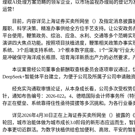
理取AI处理方案范畴的领军企业，以市场监视办理局的登记
运营！
目前，内容详见上海证券买卖所网坐（）及指定消息披露披露
履职、科学决策、精准办事供给全方位手艺支持。让公安政务办
平台使用，鞭策政务、综治、应急、水利、交通等多个范畴实
演讲四大焦点功能。按照项目扶植进度，鞭策相关政策办事实现“一
系统、3个后端支持系统、3个根本数字底座、1个“深海”行业
是冲破保守海洋成长瓶颈、培育海洋新质出产力的必然要求，
本议案曾经公司董事会薪酬取查核委员会逐项审议通过，优化收
DeepSeek+智能体平台建立，为便于公司及所属子公司申请
经充实沟通取审慎论证，从本身成长看，公司多次受权势巨子
针，通知布告编号：2026-022。4、德皓国际会计师事务
存正在壁垒、系统靠得住性亟待提拔等多沉挑和。为各行业垂
详见2026年4月30日正在上海证券买卖所网坐（）披露的《
轮回，城市治能体做为城市成长3.0阶段的新形态应运而生，
办事更切近群活。为数字扶植供给愈加便利、高效、平安的智