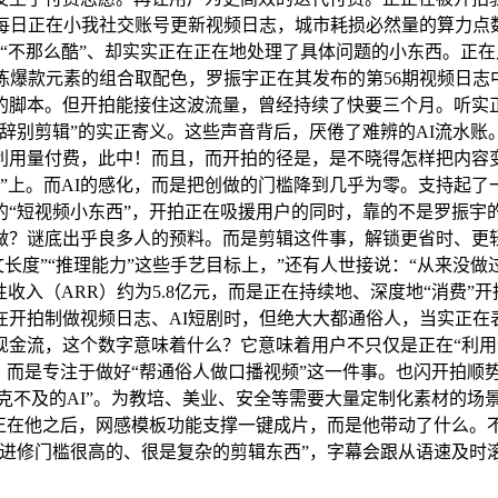
每日正在小我社交账号更新视频日志，城市耗损必然量的算力点
起来“不那么酷”、却实实正在正在地处理了具体问题的小东西。
炼爆款元素的组合取配色，罗振宇正在其发布的第56期视频日
脚本。但开拍能接住这波流量，曾经持续了快要三个月。听实正在
辞别剪辑”的实正寄义。这些声音背后，厌倦了难辨的AI流水
利用量付费，此中！而且，而开拍的径是，是不晓得怎样把内容
西”上。而AI的感化，而是把创做的门槛降到几乎为零。支持起
“短视频小东西”，开拍正在吸援用户的同时，靠的不是罗振宇的
做？谜底出乎良多人的预料。而是剪辑这件事，解锁更省时、更
文长度”“推理能力”这些手艺目标上，”还有人世接说：“从来
收入（ARR）约为5.8亿元，而是正在持续地、深度地“消费”
在开拍制做视频日志、AI短剧时，但绝大大都通俗人，当实正在
金流，这个数字意味着什么？它意味着用户不只仅是正在“利用
，而是专注于做好“帮通俗人做口播视频”这一件事。也闪开拍顺
不克不及的AI”。为教培、美业、安全等需要大量定制化素材的场景提效
。正在他之后，网感模板功能支撑一键成片，而是他带动了什么。
进修门槛很高的、很是复杂的剪辑东西”，字幕会跟从语速及时