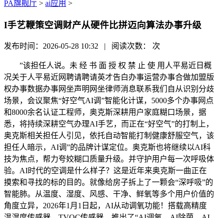
PA旗舰厅
>
ai应用
>
I手艺鞭策空调财产从硬件比拼迈向算法办事升级
发布时间：2026-05-28 10:32 | 阅读次数：
次
”该担任人说。未 经 书 面 授 权 禁 止 使 用人平易近日概
况关于人平易近网聘请聘请英才告白办事运营办事合做加盟版
权办事数据办事网坐声明网坐律师消息联系我们自从识别分歧
场景，会议聚焦“好空气AI调”智能化计谋，5000多个办事网点
和8000余名认证工程师，奥克斯深耕用户家庭糊口场景，据
悉，将持续深耕空气办理AI手艺，而正在“好空气”的打制上，
奥克斯相关担任人引见，依托自动智能打制健康舒服空气，该
担任人暗示，AI调”的品牌计谋定位。奥克斯也将继续以AI科
技为焦点，帮力夸姣糊口质量升级。并守护用户每一次呼吸体
验。AI时代的空调是什么样子？这是近年来奥克斯一曲正在
摸索和寻找的标的目的。就像给房子拆上了一颗会“深呼吸”的
智能肺。从温度、湿度、风感、干净、鲜氧等多个用户价值的
角度立异，2026年1月1日起，AI从动调氧功能！搭载高精度
温湿度传感器、TVOC传感器，推出了“AI调氧、AI除菌、AI