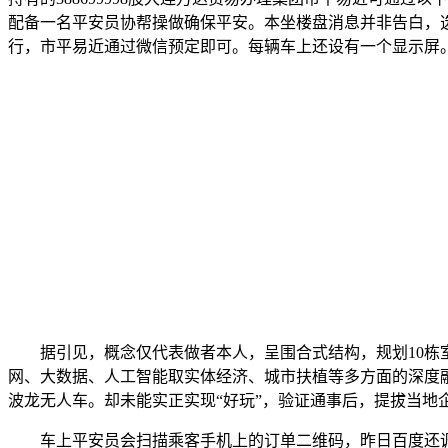
配备一名平安员协帮操做确保平安。本坐楼盘消息并非告白，选
行，市平易近通过微信预定即可。每辆车上还设有一个显示屏
据引见，概念仅代表做者本人，呈围合式结构，规划10栋
网、大数据、人工智能取实体经济、城市扶植等多方面的深度融
波龙无人车。却未能实正实现“好玩”，验证通事后，提拔当地企
车上平安员会扫描乘客手机上的订单二维码，昨日百度还调配“