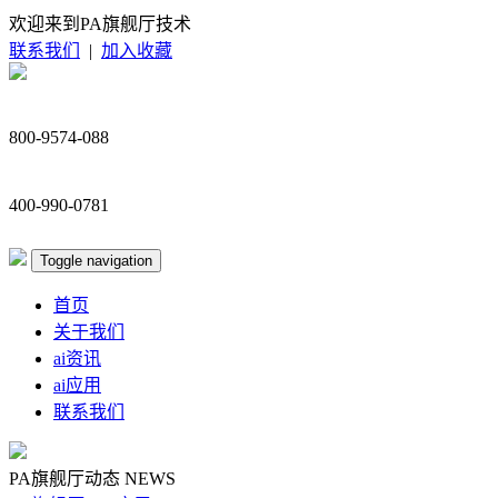
欢迎来到PA旗舰厅技术
联系我们
|
加入收藏
800-9574-088
400-990-0781
Toggle navigation
首页
关于我们
ai资讯
ai应用
联系我们
PA旗舰厅动态
NEWS