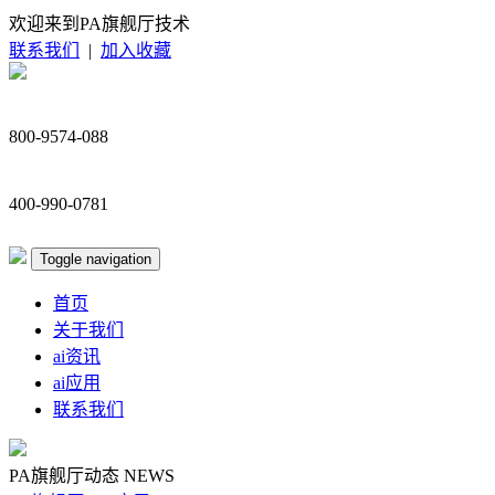
欢迎来到PA旗舰厅技术
联系我们
|
加入收藏
800-9574-088
400-990-0781
Toggle navigation
首页
关于我们
ai资讯
ai应用
联系我们
PA旗舰厅动态
NEWS