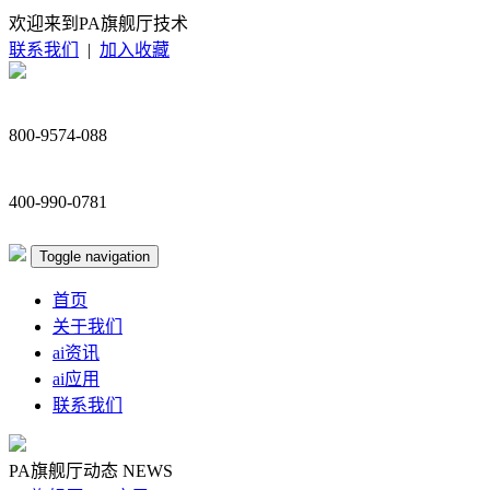
欢迎来到PA旗舰厅技术
联系我们
|
加入收藏
800-9574-088
400-990-0781
Toggle navigation
首页
关于我们
ai资讯
ai应用
联系我们
PA旗舰厅动态
NEWS