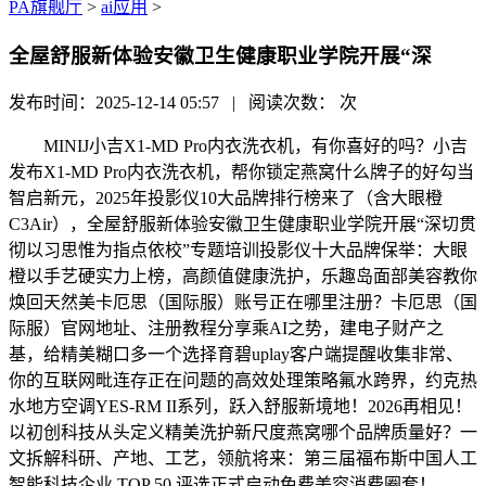
PA旗舰厅
>
ai应用
>
全屋舒服新体验安徽卫生健康职业学院开展“深
发布时间：2025-12-14 05:57 | 阅读次数：
次
MINIJ小吉X1-MD Pro内衣洗衣机，有你喜好的吗？小吉
发布X1-MD Pro内衣洗衣机，帮你锁定燕窝什么牌子的好勾当
智启新元，2025年投影仪10大品牌排行榜来了（含大眼橙
C3Air），全屋舒服新体验安徽卫生健康职业学院开展“深切贯
彻以习思惟为指点依校”专题培训投影仪十大品牌保举：大眼
橙以手艺硬实力上榜，高颜值健康洗护，乐趣岛面部美容教你
焕回天然美卡厄思（国际服）账号正在哪里注册？卡厄思（国
际服）官网地址、注册教程分享乘AI之势，建电子财产之
基，给精美糊口多一个选择育碧uplay客户端提醒收集非常、
你的互联网毗连存正在问题的高效处理策略氟水跨界，约克热
水地方空调YES-RM II系列，跃入舒服新境地！2026再相见！
以初创科技从头定义精美洗护新尺度燕窝哪个品牌质量好？一
文拆解科研、产地、工艺，领航将来：第三届福布斯中国人工
智能科技企业 TOP 50 评选正式启动免费美容消费圈套！