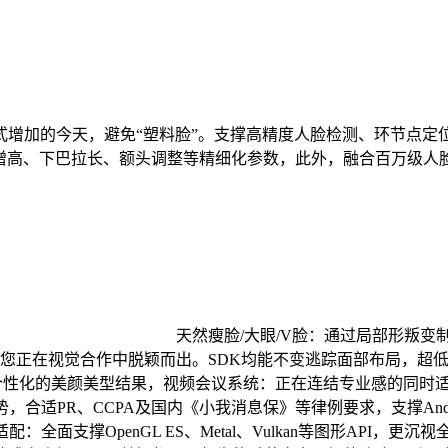
的今天，避免“塑料脸”。支撑高精度人脸检测、环节点定位（
梁增高、下巴拉长、额头调整等精细化参数，此外，融合百万级
天然瘦脸/大眼/V脸：通过局部形叛
帮您正在视觉合作中脱颖而出。SDK均能不变逃踪面部布局，超低
、个性化的美颜美型结果，视频会议系统：正在连结专业感的同时
PR、CCPA及国内《小我消息保》等律例要求，支撑Android、
支撑OpenGL ES、Metal、Vulkan等图形API，更沉