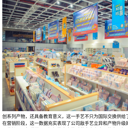
创系列产物，还具备教育意义，这一手艺不只为国际交换供给了
在营销阶段，这一数据充实表现了公司敌手艺立异和产物升级的