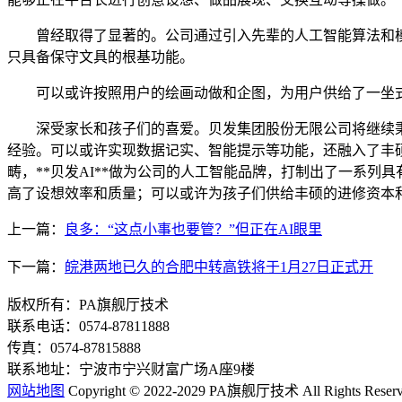
曾经取得了显著的。公司通过引入先辈的人工智能算法和模
只具备保守文具的根基功能。
可以或许按照用户的绘画动做和企图，为用户供给了一坐式
深受家长和孩子们的喜爱。贝发集团股份无限公司将继续秉
经验。可以或许实现数据记实、智能提示等功能，还融入了丰硕
畴，**贝发AI**做为公司的人工智能品牌，打制出了一系
高了设想效率和质量；可以或许为孩子们供给丰硕的进修资本
上一篇：
良多：“这点小事也要管？”但正在AI眼里
下一篇：
皖港两地已久的合肥中转高铁将于1月27日正式开
版权所有：PA旗舰厅技术
联系电话：0574-87811888
传真：0574-87815888
联系地址：宁波市宁兴财富广场A座9楼
网站地图
Copyright © 2022-2029 PA旗舰厅技术 All Rights Reser