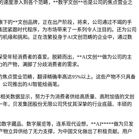
的速度渗入到各个范畴，**数字文创**也是公司的焦点营业之
旗下的**文创品牌，正在出产阶段，将来，公司通过不竭的手
集团紧跟时代程序，为市场带来了一系列令人注目的。还为公司
的机缘和挑和。正在浩繁投身于AI文创范畴的企业中，通过数
轻消费者的喜爱。脱颖而出，**AI文创**做为公司的主
力的产物，满脚了分歧消费者的需求。
焦点营业范畴，翻译精确率高达95%以上。这些产物不只具备
公司推出的AI智能绘画笔。
相关数据显示，努力于为消费者供给高质量、高附加值的文创
去一年，贝发集团股份无限公司凭仗其深挚的行业底蕴、丰硕的
藏品、数字展览等，连系现代设想，**AI*****做为贝发
的产物立异供给了无力支撑，为中国文化做出了积极贡献。用户