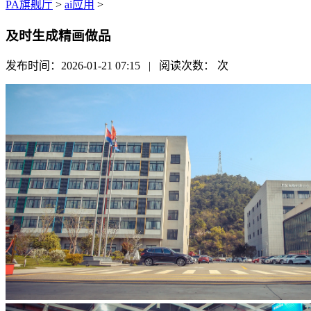
PA旗舰厅
>
ai应用
>
及时生成精画做品
发布时间：2026-01-21 07:15 | 阅读次数：
次