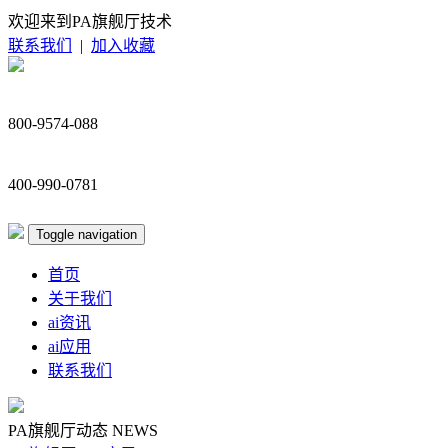
欢迎来到PA旗舰厅技术
联系我们
|
加入收藏
800-9574-088
400-990-0781
Toggle navigation
首页
关于我们
ai资讯
ai应用
联系我们
PA旗舰厅动态
NEWS