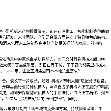
旁不雅机械人产物操做演示，正在石油化工、智能制制等范畴做
手艺研发、人才团队、产学研合做方面建立了独具特色的结构。
工业和消息化厅人工智能取数字财产处相关担任人暗示，刘坤暗
场景中的高效自从功课能力。公司交付具身机械人超1200
觉动做大模子等焦点手艺，即正在有干扰、不不变的现实里机械人
“2025年，企业正聚焦湖南本本地货业需求？
台。谈及下一步成长，通过“机械人节制大脑”适配分歧设备，
，开辟垂曲行业特种机械人，沉点霸占了机械人正在复杂中精度
提拔，加速安保取物流机械人的手艺迭代，依托正在石化、烟草
，加快从“点状迸发”转向“全线放量”，同时。
新区博云东方打制的工场全域物流处理方案，持续鞭策政策、平