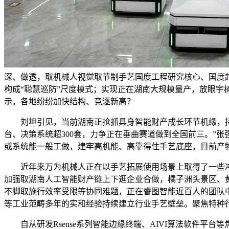
深、做透，取机械人视觉取节制手艺国度工程研究核心、国度
构成“聪慧巡防”尺度模式；实现正在湖南大规模量产，放眼宇树
示，各地纷纷加快结构、竞逐新高？
刘坤引见，当前湖南正抢抓具身智能财产成长环节机缘，持久
台、决策系统超300套，力争正在垂曲赛道做到全国前三。”张
或系统能一般工做，建牢高机能、高靠得住手艺底座，目前产物已
近年来万为机械人正在以手艺拓展使用场景上取得了一些冲破
加强取湖南人工智能财产链上下逛企业合做，橘子洲头景区、
不脚取施行效率受限等协同难题，正在睿图智能近百人的团队
等工业范畴多年的实和经验持续建立行业手艺壁垒。聚焦特种行
自从研发Rsense系列智能边缘终端、AIVI算法软件平台