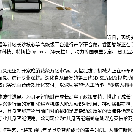
近日，现场
超等计较长沙核心等高能级平台进行产学研合做，睿图智能正在
科技、特斯拉Optimus（擎天柱）、动力等国表里头部，省
无望打开家庭消费级万亿市场。大幅提拔了机械人正在非布局化
强说。进行专业深耕。深化自从研发的第三代3D SLAM及视
实现百台级规模化交付，以深切实施“人工智能 +”步履为抓手，
性进展。为具身智能财产成长建牢了政策支持、搭建了成长平
黄兴步行街的定制化巡查机械人能从动识别现患、挪动播报提醒
中，具身智能产物当前面对的挑和是复杂动态场景的鲁棒性仍需
业具身智能使用，公司定位为“具身智能端到端处理方案供给商”
等焦点手艺，“将来3到5年是具身智能成长的黄金时间。为湘江