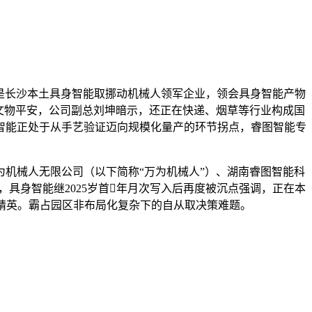
是长沙本土具身智能取挪动机械人领军企业，领会具身智能产物
护文物平安，公司副总刘坤暗示，还正在快递、烟草等行业构成国
智能正处于从手艺验证迈向规模化量产的环节拐点，睿图智能专
机械人无限公司（以下简称“万为机械人”）、湖南睿图智能科
具身智能继2025岁首年月次写入后再度被沉点强调，正在本
精英。霸占园区非布局化复杂下的自从取决策难题。