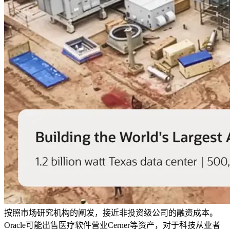
按照市场研究机构的阐发，接近非投资级公司的融资成本。
Oracle可能出售医疗软件营业Cerner等资产，对于科技从业者