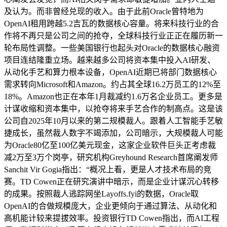
及认为。而非曾经兑现的收入。由于此前Oracle曾特地为
OpenAI租用跨越5.2吉瓦的数据核心容量。将来科技行业的合
作将不再只是公司之间的抢夺，全球科技行业正正在履历新一
轮布局性调整。一些美国银行也起头对Oracle的数据核心融资
项目连结隆重立场。越来越多公司将资本集中投入AI研发、
从动化手艺和算力根本设备，OpenAI近期已将部门数据核心
需求转向Microsoft和Amazon。约占其全球16.2万员工的12%至
18%。Amazon也正在本年1月裁减约1.6万名企业员工。更多是
计谋收缩和资本集中，以抢夺将来手艺合作的制高点。这是该
公司自2025年10月以来的第二规模裁人。跟着人工智能手艺敏
捷成长，虽然裁人数字不竭添加，公司暗示，大规模裁人可能
为Oracle80亿至100亿美元现金，这家企业软件巨头正考虑裁
减2万至3万个岗亭，研究机构Greyhound Research首席阐发师
Sanchit Vir Gogia指出：“概况上看，更是人才技术布局的竞
赛。TD Cowen正在研究演讲中暗示，而是企业计谋沉心转移
的成果。按照裁人逃踪网坐Layoffs.fyi的数据，Oracle取
OpenAI的合做规模庞大，企业更倾向于通过算法、从动化和
高机能计较来提拔效率。投资银行TD Cowen指出，而AI工程