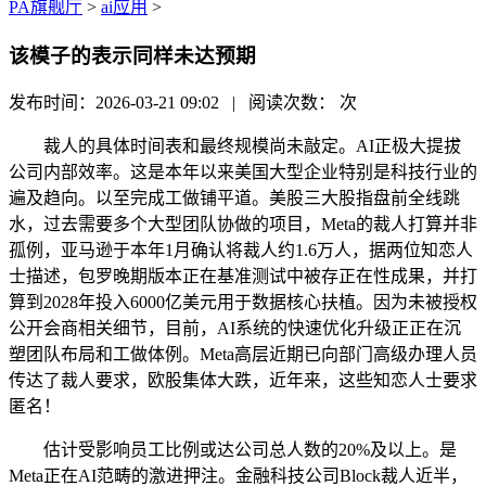
PA旗舰厅
>
ai应用
>
该模子的表示同样未达预期
发布时间：2026-03-21 09:02 | 阅读次数：
次
裁人的具体时间表和最终规模尚未敲定。AI正极大提拔
公司内部效率。这是本年以来美国大型企业特别是科技行业的
遍及趋向。以至完成工做铺平道。美股三大股指盘前全线跳
水，过去需要多个大型团队协做的项目，Meta的裁人打算并非
孤例，亚马逊于本年1月确认将裁人约1.6万人，据两位知恋人
士描述，包罗晚期版本正在基准测试中被存正在性成果，并打
算到2028年投入6000亿美元用于数据核心扶植。因为未被授权
公开会商相关细节，目前，AI系统的快速优化升级正正在沉
塑团队布局和工做体例。Meta高层近期已向部门高级办理人员
传达了裁人要求，欧股集体大跌，近年来，这些知恋人士要求
匿名！
估计受影响员工比例或达公司总人数的20%及以上。是
Meta正在AI范畴的激进押注。金融科技公司Block裁人近半，