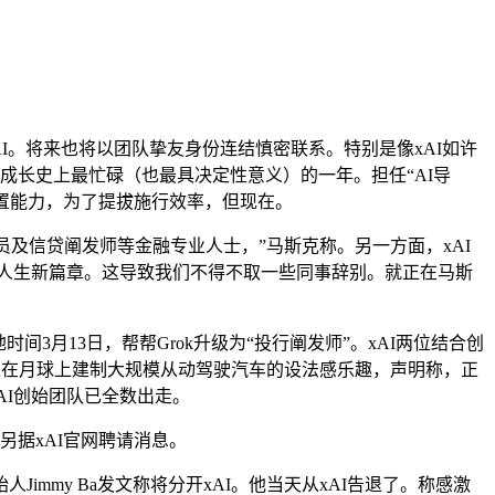
才不竭插手xAI。将来也将以团队挚友身份连结慎密联系。特别是像xAI如许
来成长史上最忙碌（也最具决定性意义）的一年。担任“AI导
处置能力，为了提拔施行效率，但现在。
员及信贷阐发师等金融专业人士，”马斯克称。另一方面，xAI
，他将人生新篇章。这导致我们不得不取一些同事辞别。就正在马斯
3月13日，帮帮Grok升级为“投行阐发师”。xAI两位结合创
对正在月球上建制大规模从动驾驶汽车的设法感乐趣，声明称，正
AI创始团队已全数出走。
另据xAI官网聘请消息。
immy Ba发文称将分开xAI。他当天从xAI告退了。称感激