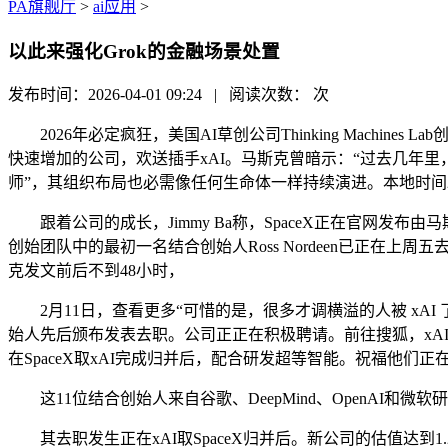
PA旗舰厅
>
ai应用
>
以此来强化Grok的金融场景处置
发布时间：2026-04-01 09:24 | 阅读次数：
次
2026年必定疯狂，美国AI草创公司Thinking Machines 
快速增加的公司，欢送插手xAI。马斯克曾暗示：“过去几年里
师”，其组织布局也必需像任何生命体一样持续演进。本地时间2
跟着公司的成长，Jimmy Ba称，SpaceX正在官网发
创始团队中的最初一名结合创始人Ross Nordeen已正在
克发文前后不到48小时，
2月11日，查看更多“可惜的是，很多才调横溢的人被 xAI 
始人先后颁布发表去职。公司正正在积极聘请。前往搜狐，xA
在SpaceX取xAI完成归并后，配合研发超等智能。祝福他
这11位结合创始人来自谷歌、DeepMind、OpenAI和
其去职发生正在xAI取SpaceX归并后。新公司的估值达到1.