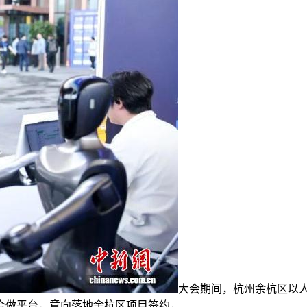
大会期间，杭州余杭区以人
合做平台，意向落地余杭区项目签约，