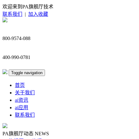
欢迎来到PA旗舰厅技术
联系我们
|
加入收藏
800-9574-088
400-990-0781
Toggle navigation
首页
关于我们
ai资讯
ai应用
联系我们
PA旗舰厅动态
NEWS