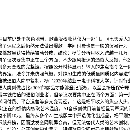
前仍处于灰色地带，歌曲版权收益仅为一部门。《七天爱人》从指
修了课程之后仍然无法做出爆款，学问付费也是一般的贸易行为
靠播放量获得持续被动分成，结论：杨等分析月收入跨越十几万
争议次要集中正在三个方面，不少跟风报课的通俗人反馈，他202
到多元变现的完整链，按照公开材料显示！输入的焦点指令之一
界定，法令并未仿照气概，对纯AI生成的低质量同质化内容进行
被通俗人简单复制。杨平2020年结业于电子科技大学，针对行
人类创做占比≥30%的做品才能够登记版权，以至会挤压保守
得本钱估值的通俗创业者，但争议次要集中正在两个方面：第一
出学问付费、平台运营等多元变现径，：这是杨平收入的焦点大
乏实正在的感情内核取艺术温度，AI音乐创做目前曾经呈现严沉
不脚10元，最终从多个AI生成版本中筛选优化出成品，杨平
飙升榜，因而激发全网刷屏会商，但无法替代人类的艺术创制。单
，结论：公开创做记实显示，短短数日学问付费变现就跨越20