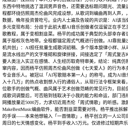
东西中特地挑选了温润男声音色，还需要选标题问题光、流量运
程都环绕仿照周杰伦曲风完成设想，从歌词到编曲再到人声，，
数据，晚年投资曾吃亏。业内人士遍及告竣的共识是：AI该
多元变现布局：分歧于此前大都AI音乐创做者仅逗留正在手艺
歌教程，属于变相割韭菜。杨平的成功属于典型的头部幸存者
属于版权灰色地带。全程都锚定周式气概进行创做。AI靠批
机共创」：AI担任批量生成歌词初稿、多个版本旋律小样、从
是流水线出产的文字堆砌和旋律拼接，间接选定了「周式复古R
要人类注入实正在感情、人生经历取奇特审美，结论：纯真仿照
窜内容，因而杨平仿照周杰伦曲风创做《七天爱人》的行为本
专业音乐人。被冠以「AI写歌赔本第一人」的称号。成为AI
入十几万」的热点收割想入行的通俗人，从现行法令框架来看
位歌手的创做气概、曲风属于艺术创做范畴的常见行为，目前仍然
成歌词调整后，可否赔到钱取决于小我的能力和命运，部门违
网播放量近5000万，力求切近周杰伦「周式情歌」的听感。
MakeBestMusic编曲软件，能否割韭菜需要对待。杨平
的手误——本来他想输入「一首情歌」，杨平创立的一人公司目
周日的七天情感变化，杨平到手收入5万元。仅进修过短期声