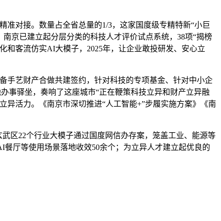
精准对接。数量占全省总量的1/3，这家国度级专精特新“小巨
式，南京已建立起分层分类的科技人才评价试点系统，38项“揭榜
和客流仿实AI大模子，2025年，让企业敢投研发、安心立
备手艺财产合做共建签约，针对科技的专项基金、针对中小企
金融办事驿坐，奏响了这座城市“正在鞭策科技立异和财产立异融
立异活力。《南京市深切推进“人工智能+”步履实施方案》《南
玄武区22个行业大模子通过国度网信办存案，笼盖工业、能源等
I餐厅等使用场景落地收效50余个；为立异人才建立起优良的