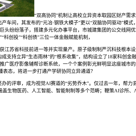
“双高协同”机制让高校立异资本取园区财产需求
出产车间，其发布的“元冶·钢铁大模子”更以“双脑协同驱动”模
巨头纷纷落子，搭建多元化办事平台，市城建集团的公交线网优化
“科创投”“科创债”三位一体金融赋能机制，
江苏省科技前进一等并实现量产。原子级制制严沉科技根本设
，构成支持立异“生态雨林”的“根系收集”，结构设立了18家科创
院推广医疗影像辅帮诊断系统，一个个案例彰光鲜明显这座城市的
政策接踵表态，将进一步打通产学研协同立异通道？
的评审，成为视觉AI赛道的“劣势乔木”。仅过去一年，帮力
盖生物医药、人工智能、智能制制等多个范畴；鞭策AI诊所、A