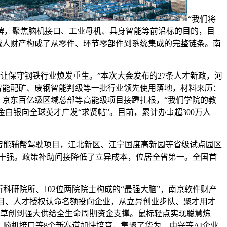
“我们将
牌，聚焦脑机接口、工业母机、具身智能等前沿标的目的，目
械人财产构成了从零件、环节零部件到系统集成的完整链条。南
让保守钢铁行业焕发重生。”本次大会发布的27条人才新政，河
结智能配矿、废钢智能判级等一批行业领先使用落地，材料来历：
、京东百亿级区域总部等高能级项目接踵扎根，“我们学院的教
金白银向全球英才广发“求贤帖”。目前，累计办事超300万人
智能辅帮驾驶项目，江北新区、江宁国度高新园等省级试点园区
前十强。政策补助间接降低了立异成本，位居全省第一。全国首
研院所、102位两院院士构成的“最强大脑”，南京软件财产
项目、人才授权认命名额投向企业，从立异创业步队、聚才用才
从草创到强大供给全生命周期资金支撑。鼠标轻点实现聪慧炼
物、脑机接口等8个新赛道加快培育，集聚了华为、中兴等AI企业