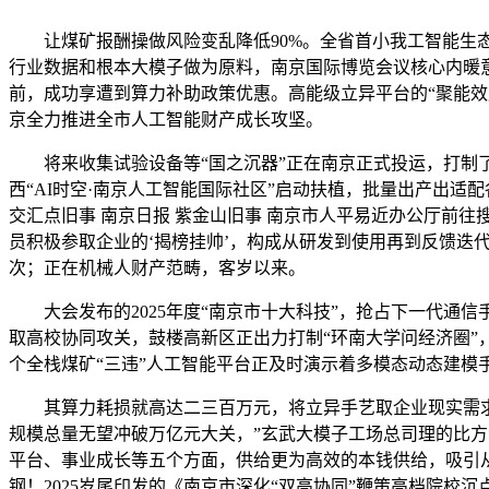
让煤矿报酬操做风险变乱降低90%。全省首小我工智能生态街
行业数据和根本大模子做为原料，南京国际博览会议核心内暖
前，成功享遭到算力补助政策优惠。高能级立异平台的“聚能效
京全力推进全市人工智能财产成长攻坚。
将来收集试验设备等“国之沉器”正在南京正式投运，打制了一
西“AI时空·南京人工智能国际社区”启动扶植，批量出产出适
交汇点旧事 南京日报 紫金山旧事 南京市人平易近办公厅前
员积极参取企业的‘揭榜挂帅’，构成从研发到使用再到反馈迭代
次；正在机械人财产范畴，客岁以来。
大会发布的2025年度“南京市十大科技”，抢占下一代通
取高校协同攻关，鼓楼高新区正出力打制“环南大学问经济圈”
个全栈煤矿“三违”人工智能平台正及时演示着多模态动态建模
其算力耗损就高达二三百万元，将立异手艺取企业现实需求连系
规模总量无望冲破万亿元大关，”玄武大模子工场总司理的比方
平台、事业成长等五个方面，供给更为高效的本钱供给，吸引从
钢！2025岁尾印发的《南京市深化“双高协同”鞭策高档院校沉