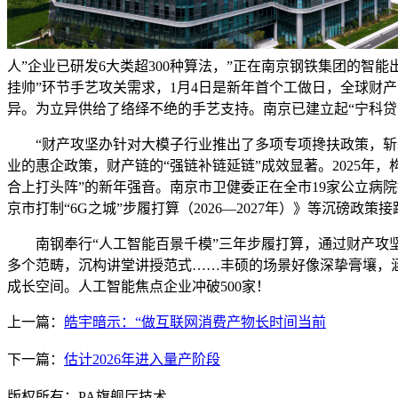
人”企业已研发6大类超300种算法，”正在南京钢铁集团的智能
挂帅”环节手艺攻关需求，1月4日是新年首个工做日，全球财产
异。为立异供给了络绎不绝的手艺支持。南京已建立起“宁科贷”
“财产攻坚办针对大模子行业推出了多项专项搀扶政策，斩获
业的惠企政策，财产链的“强链补链延链”成效显著。2025年
合上打头阵”的新年强音。南京市卫健委正在全市19家公立病
京市打制“6G之城”步履打算（2026—2027年）》等沉磅
南钢奉行“人工智能百景千模”三年步履打算，通过财产攻坚办
多个范畴，沉构讲堂讲授范式……丰硕的场景好像深挚膏壤，涵
成长空间。人工智能焦点企业冲破500家！
上一篇：
皓宇暗示：“做互联网消费产物长时间当前
下一篇：
估计2026年进入量产阶段
版权所有：PA旗舰厅技术