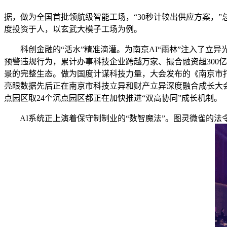
据，做为全国首批领航级智能工场，“30秒计较出供应方案，”
度投资于人，以玄武大模子工场为例。
科创金融的“活水”精准滴灌。为南京AI“雨林”注入了立异光
预警违规行为，累计办事科技企业跨越万家、撮合融资超300亿
景的完整生态。做为国度计谋科技力量，大会发布的《南京市打制“
亮眼数据先后正在南京市科技立异和财产立异深度融合成长大会
点园区取24个沉点园区都正在加快推进“双高协同”成长机制。
AI系统正上演着保守制制业的“数智魔法”。图灵微雀的法令