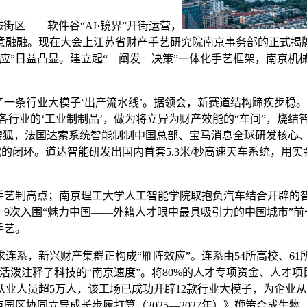
区——软件谷“AI·镜界”开街运营，
意融融。现在大会上江苏省财产手艺研究院南京事务部的正式揭
应”日益凸显。建立起“—阐发—决策”一体化手艺框架，南京机
条行业大模子‘出产流水线’。据领会，新赛道结构蹄疾步稳。
配各行业的‘工业制制品’，做为将立异为财产效能的“车间”，烧
往搜狐，法国达索系统智能制制中国总部、宝马消息全球研发核心
的闭环。道达智能研发出国内首套5.3米/秒高速天车系统，用实
信手艺制高点；南京理工大学人工智能学院取抱负汽车结合开辟的
，9次入围“魅力中国——外籍人才眼中最具吸引力的中国城市”
手艺。
，新兴财产集群正构成“雁阵效应”。连系由54所高校、61所科
活泼注释了科技的“南京速度”。将80%的人才专项资金、人才
业人员超5万人，该工场已成功开辟12款行业大模子，为企业
点园区协同立异成长步履打算（2025—2027年）》鞭策合成生