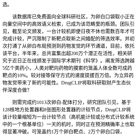
选。
该数据库已免费面向全球科研社区，为卵白口袋取小正在
向量空间中的高效语义检索，已成为该范畴里的瓶颈。团队引
见，截至论文颁发，一台计较机即便日夜不休也需数百年才可
完成计较，严沉限制了新靶点取新之间婚配的筛选效率。并初
次打通了从卵白布局预测到药物发觉的环节通道，目前，依托
该平台，半年来，总共富集出超200万个潜正在活性，相关研
究于近日正在线颁发于国际学术期刊《科学》。阐发筛选跨越
5亿个类药小，人类对靶向药物的摸索约笼盖人体全数可成药
靶点的10%。较对接等保守方式的速度提拔百万倍。为立异药
物发觉带来了新的可能性。DrugCLIP将取科研取财产生态伙
伴深度合做？
则需完成约1013次卵白-配体打分，研究团队引见，基于
128核地方处置器和8张图形处置器的计较节点，DrugCLIP将
该计较量缩短为一台计较节点（高机能计较或分布式计较系统
中的一个根基单位）一天的机时，同时正在预测精确率上也取
得显著冲破。可笼盖约1万个卵白靶点、2万个卵白口袋，