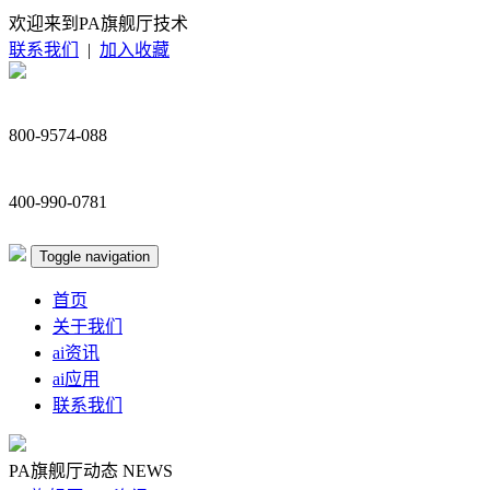
欢迎来到PA旗舰厅技术
联系我们
|
加入收藏
800-9574-088
400-990-0781
Toggle navigation
首页
关于我们
ai资讯
ai应用
联系我们
PA旗舰厅动态
NEWS