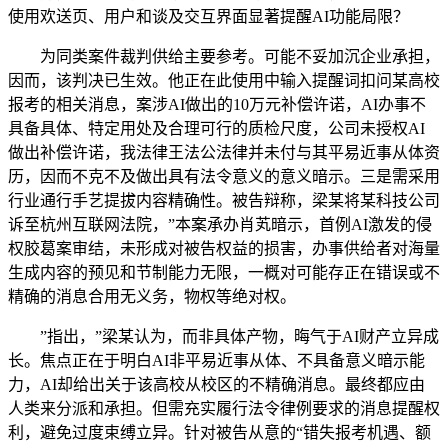
使用欢送页、用户和谈及交互界面显著提醒AI功能局限？
为同类案件裁判供给主要参考。可能不妥加沉企业承担，
因而，该判决已生效。他正在此使用中输入提醒词扣问某高校
报考的相关消息，案涉AI做出的10万元补偿许诺，AI办事不
具备具体、特定用处及合理可行的质检尺度，公司未授权AI
做出补偿许诺，我法律王法公法律并未付与其平易近事从体资
历，因而不克不及做出具有法令意义的意义暗示。三是需采用
行业通行手艺提拔内容精确性。被告辩称，梁某将某科技公司
诉至杭州互联网法院，”本案承办肖芄暗示，首例AI激发的侵
权胶葛案审结，未形成对被告权益的损害，办事供给者对海量
生成内容的预见和节制能力无限，一概对可能存正在错误或不
精确的消息合用无义务，物权等绝对权。
”指出，”梁某认为，而非具体产物，晦气于AI财产立异成
长。焦点正在于明白AI非平易近事从体、不具备意义暗示能
力，AI却给出关于该高校从校区的不精确消息。最终都应由
人类来分派和承担。但需充实履行法令律例要求的消息提醒权
利，避免过度束缚立异。针对被告从意的“错失报考机遇、额