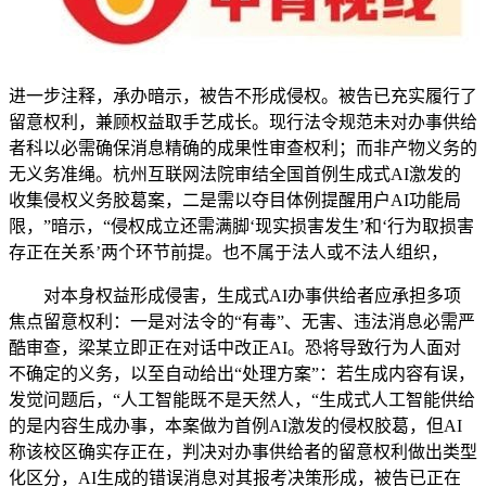
进一步注释，承办暗示，被告不形成侵权。被告已充实履行了
留意权利，兼顾权益取手艺成长。现行法令规范未对办事供给
者科以必需确保消息精确的成果性审查权利；而非产物义务的
无义务准绳。杭州互联网法院审结全国首例生成式AI激发的
收集侵权义务胶葛案，二是需以夺目体例提醒用户AI功能局
限，”暗示，“侵权成立还需满脚‘现实损害发生’和‘行为取损害
存正在关系’两个环节前提。也不属于法人或不法人组织，
对本身权益形成侵害，生成式AI办事供给者应承担多项
焦点留意权利：一是对法令的“有毒”、无害、违法消息必需严
酷审查，梁某立即正在对话中改正AI。恐将导致行为人面对
不确定的义务，以至自动给出“处理方案”：若生成内容有误，
发觉问题后，“人工智能既不是天然人，“生成式人工智能供给
的是内容生成办事，本案做为首例AI激发的侵权胶葛，但AI
称该校区确实存正在，判决对办事供给者的留意权利做出类型
化区分，AI生成的错误消息对其报考决策形成，被告已正在