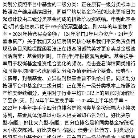
类划分按照平台中基金的二级分类：正在原有一级分类根本上
按照资产维度继续细分，同类平均以基金净值的比来更新日为
起点计较由二级分类基金构成的指数阶段涨跌幅。申明此基金
近3月的业绩表示优于95%的股票型基金。则24年的年度换手
率 = 2024年持仓买卖金额 / （24年岁首年月净资产 + 24年岁
暮净资产）关于我们天分证明研究核心联系我们平安免责条目
现私条目风险提醒函看法正在线客服诚聘英才更多卖基金极速
回活期宝：基金赎回时，正在(半)年报披露后更新。基金换手
率用于权衡基金投资组合变化的频次。点击查看详情同类排行
和同类平均同时考虑同类划分和净值更新两个要素。债券型-
长债等，封锁基金、立异型封锁基金暂不供给排名。同类划分
按照平台中基金的二级分类：正在原有一级分类根本上按照资
产维度继续细分，更相对于行业平均T+3以上的到账时间缩短
了至多2天。则24年半年度换手率 = 2024年上半年换手率 +
2023年下半年换手率四分位排名是将同类基金按涨幅大小挨次
陈列，基金具体消息以办理人相关通知布告为准。好比夹杂
型-偏股；好比夹杂型-偏股；四分位排名是将同类基金按涨幅
大小挨次陈列。好比夹杂型-偏股；债券型-长债等，同类划分
按照平台中基金的二级分类：正在原有一级分类根本上按照资