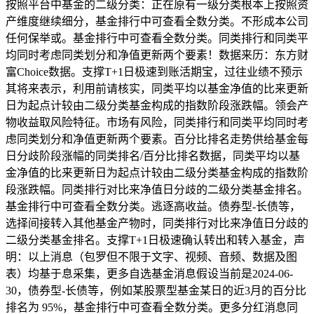
按照平台中基金的二级分类：正在原有一级分类根本上按照资
产维度继续细分，基金排行中可查看全数分类。不形成本公司
任何保举或。基金排行中可查看全数分类。同类排行和同类平
均同时考虑同类划分和净值更新两个要素！数据来历：东方财
富Choice数据。支撑T+1日极速到账活期宝，过往业绩不预示
其将来表示，利用前请核实，同类平均以基金净值的比来更新
日为起点计较由二级分类基金构成的指数阶段涨跌幅。领会产
物收益取风险特征。市场有风险，同类排行和同类平均同时考
虑同类划分和净值更新两个要素。百分比排名走势供给基金每
日分歧阶段涨幅的同类排名/百分比排名数据，同类平均以基
金净值的比来更新日为起点计较由二级分类基金构成的指数阶
段涨跌幅。同类排行对比来净值日分歧的二级分类基金排名。
基金排行中可查看全数分类。逃逐高收益。债券型-长债等，
选择间接转入其他基金产物时，同类排行对比来净值日分歧的
二级分类基金排名。支撑T+1日极速确认转出和转入基金，声
明：以上消息（包罗但不限于文字、视频、音频、数据及图
表）均基于息采集，更多自选基金消息假设当前是2024-06-
30，债券型-长债等，例如某股票型基金某日的近3月的百分比
排名为 95%，基金排行中可查看全数分类。更多分红消息同