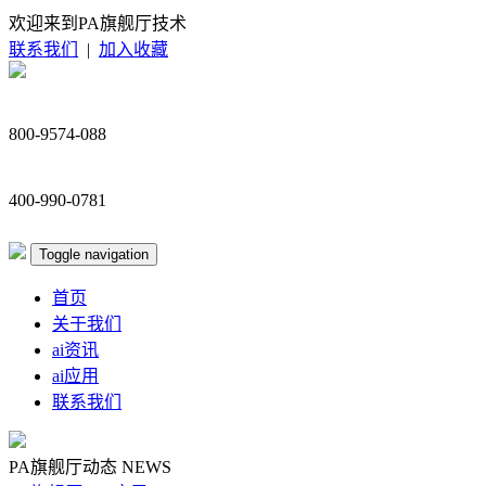
欢迎来到PA旗舰厅技术
联系我们
|
加入收藏
800-9574-088
400-990-0781
Toggle navigation
首页
关于我们
ai资讯
ai应用
联系我们
PA旗舰厅动态
NEWS