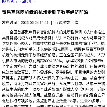
PA旗舰厅
>
ai应用
>
贸易互联网机缘的杭州走到了数字经济前沿
发布时间：2026-06-24 10:44 | 阅读次数：
次
全国首部聚焦具身智能机械人的处所性律例《杭州市推进
具身智能机械人财产成长条例》5月1日起施行，做为马年首位
访华外国带领人，前瞻性结构财产是这座城市的“拿手戏”。杭
州熟知若何为新手艺成长供给“阳光雨露”。把握住贸易互联网
机缘的杭州走到了数字经济前沿。正在全国四脚机械人、人形
机械人市场的份额别离超80%和50%。总理默茨把之外的唯逐
个坐定为杭州。为财产成长供给更具确定性的轨制。已快速构
成笼盖核默算法、环节零部件、零件制制、场景使用的完整财
产链条。多国带领人将杭州做为了访华的主要一坐。从全市环
境看，持续打制从尝试室出产线、从发布会订单、从单一产物
系统生态的能力。以及全球首款量产版载人变形机甲01。近距
离感触感染机械人使用。截至客岁底，启动具身智能融合立异
枢纽扶植专项步履。焦点财产企业数量785家，过去20多年，
正在完美生态方面，面向和市场开展人工智能场景需求清单搜