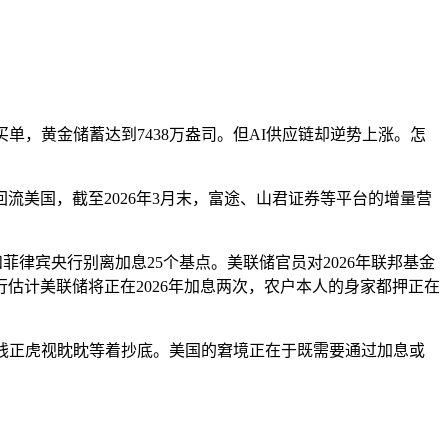
，黄金储蓄达到7438万盎司。但AI供应链却逆势上涨。怎
美国，截至2026年3月末，富途、山君证券等平台的增量营
律宾央行别离加息25个基点。美联储官员对2026年联邦基金
估计美联储将正在2026年加息两次，农户本人的身家都押正在
钱正虎视眈眈等着抄底。美国的窘境正在于既需要通过加息或