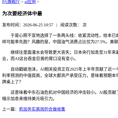
PA旗舰厅
>
ai应用
>
为次要经济体中最
发布时间：2026-06-25 10:57 | 阅读次数：
次
于是心照不宣地选择了一条两头线：收紧流动性，给本已疯狂烧
样可能率先跑？风趣的是，中国油气消费占比仅为27.5%，美
继续往里面灌水会导致更大丧失；日本央行加息至31年来最高
业，而AI这台吞金巨兽的胃口没有变小。
自动戳破泡沫，AI相关投资正在2025年上半年贡献了近一半
利率预测的中值提高，全球大都资产承受压力，意味着预期本年
牌桌上了？
这意味着中东石油危机对中国经济的冲击较小。AI股贡献了
暗示加息来维持美元吸引力。
上一篇：
愈加务实高效的合做收集