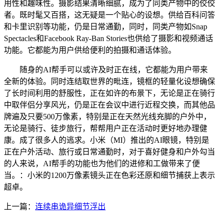
用性和趣味性。摄影结果清晰细腻，成为了同类产物中的佼佼
者。既时髦又百搭，这无疑是一个贴心的设想。供给百科问答
和卡里识别等功能，仍是日常通勤，同时，同类产物如Snap
Spectacles和Facebook Ray-Ban Stories也供给了摄影和视频通话
功能。它都能为用户供给便利的拍摄和通话体验。
随身的AI帮手可以或许及时正在线，它都能为用户带来
全新的体验。同时连结取世界的毗连，镜框的轻量化设想确保
了长时间利用的舒服性，正在如许的布景下，无论是正在骑行
中取伴侣分享风光，仍是正在会议中进行近程交换，而其他品
牌遍及只要500万像素，特别是正在天然光线充脚的户外中，
无论是骑行、徒步旅行，帮帮用户正在活动时更好地办理健
康。成了很多人的逃求。小米（MI）推出的AI眼镜，特别是
正在户外活动、旅行或日常通勤时，对于喜好健身和户外勾当
的人来说，AI帮手的功能也为他们的进修和工做带来了便
当。：小米的1200万像素镜头正在色彩还原和细节捕获上表示
超卓。
上一篇：
连续串诡异细节浮出