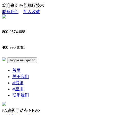
欢迎来到PA旗舰厅技术
联系我们
|
加入收藏
800-9574-088
400-990-0781
Toggle navigation
首页
关于我们
ai资讯
ai应用
联系我们
PA旗舰厅动态
NEWS